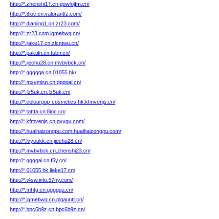
http://*.zhenshi17.cn.gowfojfm.cn/
http://*.8ioc.cn.valorantfz.com/
http://*.dianjing1.cn.zr23.com/
http://*.zr23.com.jgmebwq.cn/
http://*.jiake17.cn.zlcntwu.cn/
http://*.paktifn.cn.tubfr.cn/
http://*.jiechu28.cn.mvbvbck.cn/
http://*.ggggga.cn.01055.hk/
http://*.mxvmisp.cn.qqqqai.cn/
http://*.fz5uk.cn.fz5uk.cn/
http://*.colourpop-cosmetics.hk.kfmvenjs.cn/
http://*.tattta.cn.8ioc.cn/
http://*.kfmvenjs.cn.gvvgu.com/
http://*.huaihaizongpu.com.huaihaizongpu.com/
http://*.lvyoukk.cn.jiechu28.cn/
http://*.mvbvbck.cn.zhenshi23.cn/
http://*.qqqqai.cn.f5y.cn/
http://*.01055.hk.jiake17.cn/
http://*.t4sw.info.57ny.com/
http://*.mhtg.cn.ggggga.cn/
http://*.jgmebwq.cn.plgauntt.cn/
http://*.bpc6b9z.cn.bpc6b9z.cn/