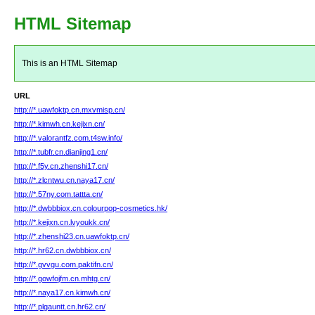
HTML Sitemap
This is an HTML Sitemap
URL
http://*.uawfoktp.cn.mxvmisp.cn/
http://*.kimwh.cn.kejixn.cn/
http://*.valorantfz.com.t4sw.info/
http://*.tubfr.cn.dianjing1.cn/
http://*.f5y.cn.zhenshi17.cn/
http://*.zlcntwu.cn.naya17.cn/
http://*.57ny.com.tattta.cn/
http://*.dwbbbiox.cn.colourpop-cosmetics.hk/
http://*.kejixn.cn.lvyoukk.cn/
http://*.zhenshi23.cn.uawfoktp.cn/
http://*.hr62.cn.dwbbbiox.cn/
http://*.gvvgu.com.paktifn.cn/
http://*.gowfojfm.cn.mhtg.cn/
http://*.naya17.cn.kimwh.cn/
http://*.plgauntt.cn.hr62.cn/