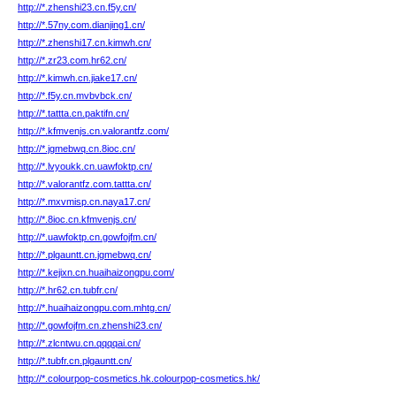
http://*.zhenshi23.cn.f5y.cn/
http://*.57ny.com.dianjing1.cn/
http://*.zhenshi17.cn.kimwh.cn/
http://*.zr23.com.hr62.cn/
http://*.kimwh.cn.jiake17.cn/
http://*.f5y.cn.mvbvbck.cn/
http://*.tattta.cn.paktifn.cn/
http://*.kfmvenjs.cn.valorantfz.com/
http://*.jgmebwq.cn.8ioc.cn/
http://*.lvyoukk.cn.uawfoktp.cn/
http://*.valorantfz.com.tattta.cn/
http://*.mxvmisp.cn.naya17.cn/
http://*.8ioc.cn.kfmvenjs.cn/
http://*.uawfoktp.cn.gowfojfm.cn/
http://*.plgauntt.cn.jgmebwq.cn/
http://*.kejixn.cn.huaihaizongpu.com/
http://*.hr62.cn.tubfr.cn/
http://*.huaihaizongpu.com.mhtg.cn/
http://*.gowfojfm.cn.zhenshi23.cn/
http://*.zlcntwu.cn.qqqqai.cn/
http://*.tubfr.cn.plgauntt.cn/
http://*.colourpop-cosmetics.hk.colourpop-cosmetics.hk/