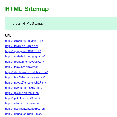
HTML Sitemap
This is an HTML Sitemap
URL
http://*.01055.hk.mxvmisp.cn/
http://*.fz5uk.cn.kejixn.cn/
http://*.ggggga.cn.01055.hk/
http://*.mvbvbck.cn.ggggga.cn/
http://*.jiechu28.cn.lvyoukk.cn/
http://*.t4sw.info.t4sw.info/
http://*.dwbbbiox.cn.dwbbbiox.cn/
http://*.bpc6b9z.cn.gvvgu.com/
http://*.naya17.cn.zhenshi17.cn/
http://*.gvvgu.com.57ny.com/
http://*.jiake17.cn.fz5uk.cn/
http://*.paktifn.cn.zr23.com/
http://*.mhtg.cn.zlcntwu.cn/
http://*.dianjing1.cn.bpc6b9z.cn/
http://*.qqqqai.cn.jiechu28.cn/