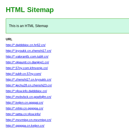
HTML Sitemap
This is an HTML Sitemap
URL
http://*.dwbbbiox.cn.hr62.cn/
http://*.lvyoukk.cn.zhenshi17.cn/
http://*.valorantfz.com.tubfr.cn/
http://*.plgauntt.cn.dianjing1.cn/
http://*.57ny.com.kfmvenjs.cn/
http://*.tubfr.cn.57ny.com/
http://*.zhenshi17.cn.lvyoukk.cn/
http://*.jiechu28.cn.zhenshi23.cn/
http://*.t4sw.info.dwbbbiox.cn/
http://*.mvbvbck.cn.gowfojfm.cn/
http://*.kejixn.cn.qqqqai.cn/
http://*.mhtg.cn.ggggga.cn/
http://*.tattta.cn.t4sw.info/
http://*.mxvmisp.cn.mxvmisp.cn/
http://*.ggggga.cn.kejixn.cn/