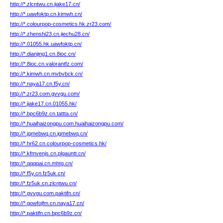
http://*.zlcntwu.cn.jiake17.cn/
http://*.uawfoktp.cn.kimwh.cn/
http://*.colourpop-cosmetics.hk.zr23.com/
http://*.zhenshi23.cn.jiechu28.cn/
http://*.01055.hk.uawfoktp.cn/
http://*.dianjing1.cn.8ioc.cn/
http://*.8ioc.cn.valorantfz.com/
http://*.kimwh.cn.mvbvbck.cn/
http://*.naya17.cn.f5y.cn/
http://*.zr23.com.gvvgu.com/
http://*.jiake17.cn.01055.hk/
http://*.bpc6b9z.cn.tattta.cn/
http://*.huaihaizongpu.com.huaihaizongpu.com/
http://*.jgmebwq.cn.jgmebwq.cn/
http://*.hr62.cn.colourpop-cosmetics.hk/
http://*.kfmvenjs.cn.plgauntt.cn/
http://*.qqqqai.cn.mhtg.cn/
http://*.f5y.cn.fz5uk.cn/
http://*.fz5uk.cn.zlcntwu.cn/
http://*.gvvgu.com.paktifn.cn/
http://*.gowfojfm.cn.naya17.cn/
http://*.paktifn.cn.bpc6b9z.cn/