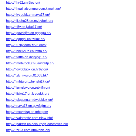
http://*.hr62.cn.8ioc.cn/
http://*.huaihaizongpu.com.kimwh.cn/
http://*.lvyoukk.cn.naya17.cn/
http://*.jiechu28.cn.mvbvbck.cn/
http://*.f5y.cn.jiake17.cn/
http://*.gowfojfm.cn.ggggga.cn/
http://*.qqqqai.cn.fz5uk.cn/
http://*.57ny.com.zr23.com/
http://*.bpc6b9z.cn.tattta.cn/
http://*.tattta.cn.dianjing1.cn/
http://*.mvbvbck.cn.uawfoktp.cn/
http://*.dwbbbiox.cn.hr62.cn/
http://*.zlcntwu.cn.01055.hk/
http://*.mhtg.cn.zhenshi17.cn/
http://*.jgmebwq.cn.paktifn.cn/
http://*.jiake17.cn.lvyoukk.cn/
http://*.plgauntt.cn.dwbbbiox.cn/
http://*.naya17.cn.gowfojfm.cn/
http://*.mxvmisp.cn.mhtg.cn/
http://*.valorantfz.com.t4sw.info/
http://*.paktifn.cn.colourpop-cosmetics.hk/
http://*.zr23.com.kfmvenjs.cn/