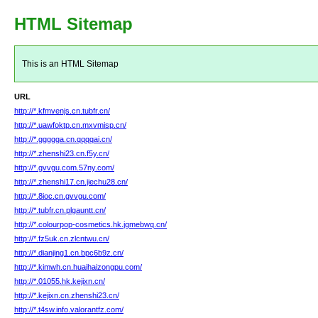
HTML Sitemap
This is an HTML Sitemap
URL
http://*.kfmvenjs.cn.tubfr.cn/
http://*.uawfoktp.cn.mxvmisp.cn/
http://*.ggggga.cn.qqqqai.cn/
http://*.zhenshi23.cn.f5y.cn/
http://*.gvvgu.com.57ny.com/
http://*.zhenshi17.cn.jiechu28.cn/
http://*.8ioc.cn.gvvgu.com/
http://*.tubfr.cn.plgauntt.cn/
http://*.colourpop-cosmetics.hk.jgmebwq.cn/
http://*.fz5uk.cn.zlcntwu.cn/
http://*.dianjing1.cn.bpc6b9z.cn/
http://*.kimwh.cn.huaihaizongpu.com/
http://*.01055.hk.kejixn.cn/
http://*.kejixn.cn.zhenshi23.cn/
http://*.t4sw.info.valorantfz.com/